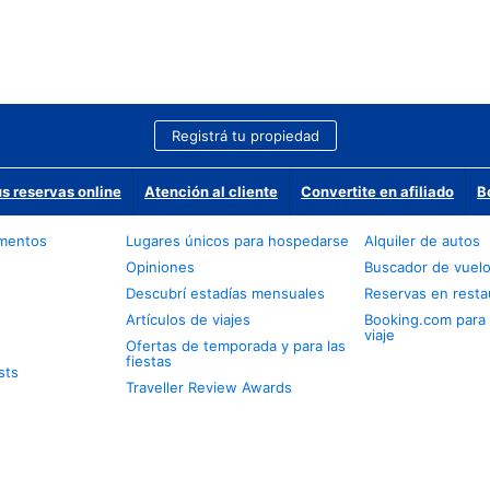
Registrá tu propiedad
us reservas online
Atención al cliente
Convertite en afiliado
B
amentos
Lugares únicos para hospedarse
Alquiler de autos
Opiniones
Buscador de vuel
Descubrí estadías mensuales
Reservas en resta
Artículos de viajes
Booking.com para
viaje
Ofertas de temporada y para las
fiestas
sts
Traveller Review Awards