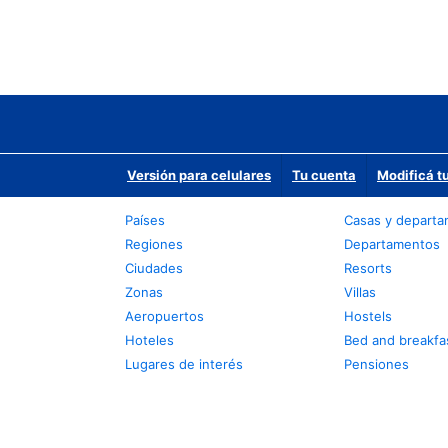
Versión para celulares
Tu cuenta
Modificá t
Países
Casas y depart
Regiones
Departamentos
Ciudades
Resorts
Zonas
Villas
Aeropuertos
Hostels
Hoteles
Bed and breakfa
Lugares de interés
Pensiones