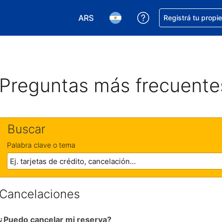
ARS
Conseguí ayuda co
Registrá tu propi
Elegir la moneda. Tu moneda actual e
Elegir el idioma. El idioma q
Preguntas más frecuente
Buscar
Palabra clave o tema
Cancelaciones
¿Puedo cancelar mi reserva?