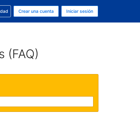
n tu reserva
edad
Crear una cuenta
Iniciar sesión
s Peso argentino
ue estás usando es Español (Argentina)
s (FAQ)