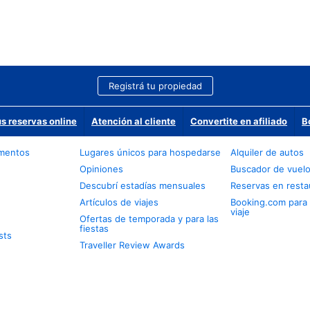
Registrá tu propiedad
us reservas online
Atención al cliente
Convertite en afiliado
B
amentos
Lugares únicos para hospedarse
Alquiler de autos
Opiniones
Buscador de vuel
Descubrí estadías mensuales
Reservas en resta
Artículos de viajes
Booking.com para
viaje
Ofertas de temporada y para las
fiestas
sts
Traveller Review Awards