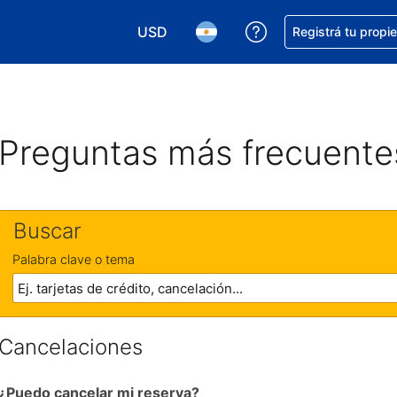
USD
Conseguí ayuda co
Registrá tu propi
Elegir la moneda. Tu moneda actual e
Elegir el idioma. El idioma q
Preguntas más frecuente
Buscar
Palabra clave o tema
Cancelaciones
¿Puedo cancelar mi reserva?