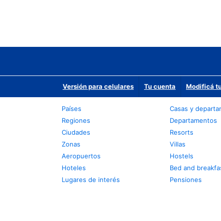
Versión para celulares
Tu cuenta
Modificá t
Países
Casas y depart
Regiones
Departamentos
Ciudades
Resorts
Zonas
Villas
Aeropuertos
Hostels
Hoteles
Bed and breakfa
Lugares de interés
Pensiones