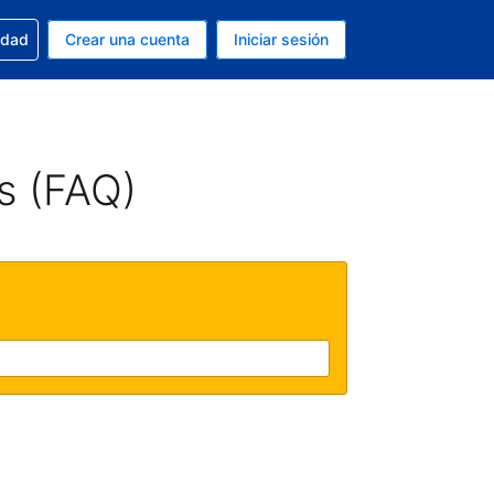
n tu reserva
edad
Crear una cuenta
Iniciar sesión
s Dólar de EEUU
ue estás usando es Español (Argentina)
s (FAQ)