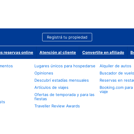
Registrá tu propiedad
us reservas online
Atención al cliente
Convertite en afiliado
B
amentos
Lugares únicos para hospedarse
Alquiler de autos
Opiniones
Buscador de vuel
Descubrí estadías mensuales
Reservas en resta
Artículos de viajes
Booking.com para
viaje
Ofertas de temporada y para las
fiestas
sts
Traveller Review Awards