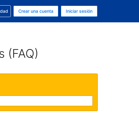
n tu reserva
edad
Crear una cuenta
Iniciar sesión
s Peso argentino
ue estás usando es Español (Argentina)
s (FAQ)