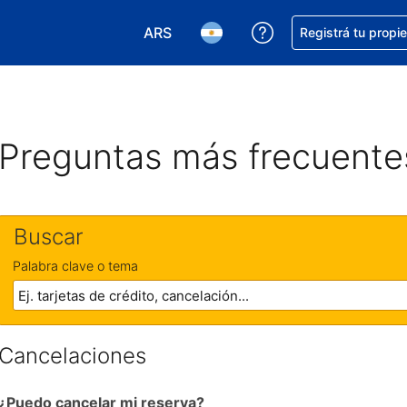
ARS
Conseguí ayuda co
Registrá tu propi
Elegir la moneda. Tu moneda actual e
Elegir el idioma. El idioma q
Preguntas más frecuente
Buscar
Palabra clave o tema
Cancelaciones
¿Puedo cancelar mi reserva?