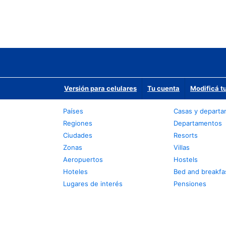
Versión para celulares
Tu cuenta
Modificá t
Países
Casas y depart
Regiones
Departamentos
Ciudades
Resorts
Zonas
Villas
Aeropuertos
Hostels
Hoteles
Bed and breakfa
Lugares de interés
Pensiones