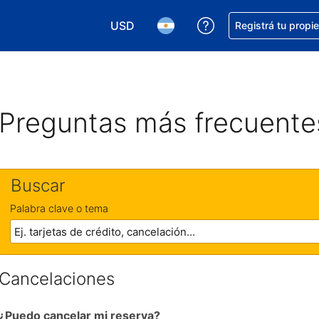
USD
Conseguí ayuda co
Registrá tu propi
Elegir la moneda. Tu moneda actual e
Elegir el idioma. El idioma q
Preguntas más frecuente
Buscar
Palabra clave o tema
Cancelaciones
¿Puedo cancelar mi reserva?