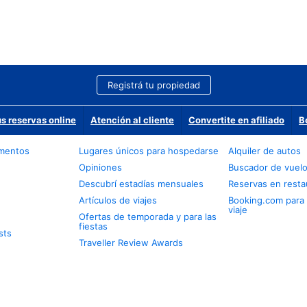
Registrá tu propiedad
us reservas online
Atención al cliente
Convertite en afiliado
B
amentos
Lugares únicos para hospedarse
Alquiler de autos
Opiniones
Buscador de vuel
Descubrí estadías mensuales
Reservas en resta
Artículos de viajes
Booking.com para
viaje
Ofertas de temporada y para las
fiestas
sts
Traveller Review Awards