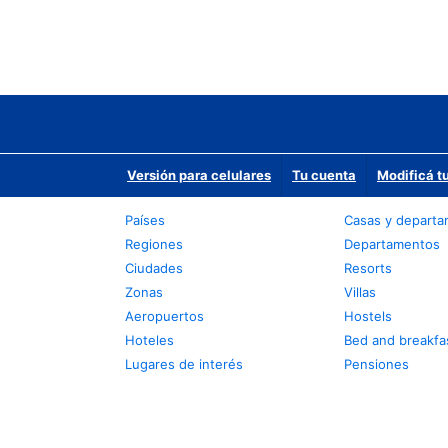
Versión para celulares
Tu cuenta
Modificá t
Países
Casas y depart
Regiones
Departamentos
Ciudades
Resorts
Zonas
Villas
Aeropuertos
Hostels
Hoteles
Bed and breakfa
Lugares de interés
Pensiones