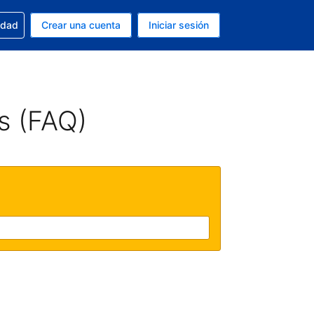
n tu reserva
edad
Crear una cuenta
Iniciar sesión
s Dólar de EEUU
ue estás usando es Español (Argentina)
s (FAQ)