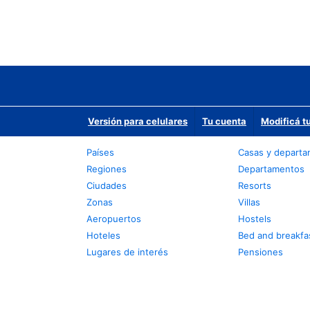
Versión para celulares
Tu cuenta
Modificá t
Países
Casas y depart
Regiones
Departamentos
Ciudades
Resorts
Zonas
Villas
Aeropuertos
Hostels
Hoteles
Bed and breakfa
Lugares de interés
Pensiones