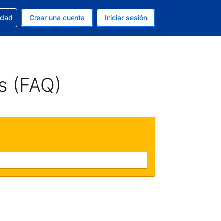
n tu reserva
edad
Crear una cuenta
Iniciar sesión
s Peso argentino
ue estás usando es Español (Argentina)
s (FAQ)