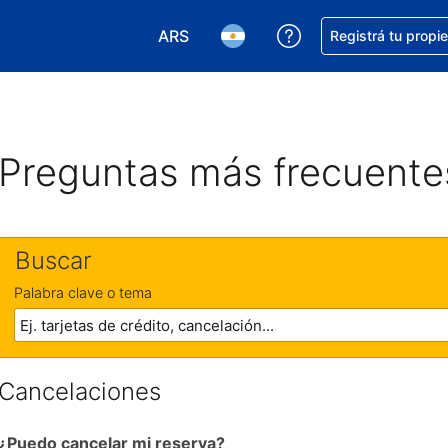
ARS
Conseguí ayuda co
Registrá tu propi
Elegir la moneda. Tu moneda actual e
Elegir el idioma. El idioma q
Preguntas más frecuente
Buscar
Palabra clave o tema
Cancelaciones
¿Puedo cancelar mi reserva?