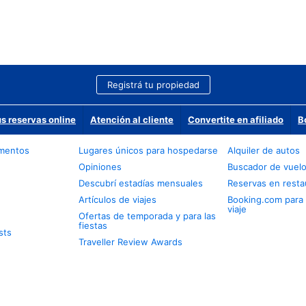
Registrá tu propiedad
us reservas online
Atención al cliente
Convertite en afiliado
B
amentos
Lugares únicos para hospedarse
Alquiler de autos
Opiniones
Buscador de vuel
Descubrí estadías mensuales
Reservas en resta
Artículos de viajes
Booking.com para
viaje
Ofertas de temporada y para las
fiestas
sts
Traveller Review Awards