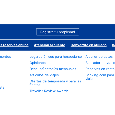
Registrá tu propiedad
us reservas online
Atención al cliente
Convertite en afiliado
B
amentos
Lugares únicos para hospedarse
Alquiler de autos
Opiniones
Buscador de vuel
Descubrí estadías mensuales
Reservas en resta
Artículos de viajes
Booking.com para
viaje
Ofertas de temporada y para las
fiestas
sts
Traveller Review Awards