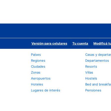
Versión para celulares
Tu cuenta
Modificá t
Países
Casas y depart
Regiones
Departamentos
Ciudades
Resorts
Zonas
Villas
Aeropuertos
Hostels
Hoteles
Bed and breakfa
Lugares de interés
Pensiones