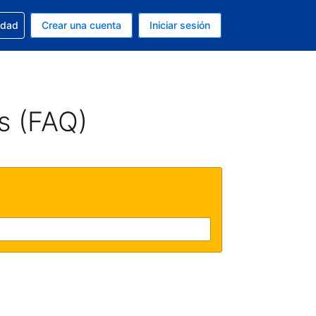
n tu reserva
edad
Crear una cuenta
Iniciar sesión
s Peso argentino
ue estás usando es Español (Argentina)
s (FAQ)