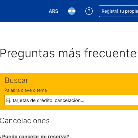
ARS
Conseguí ayuda co
Registrá tu propi
Elegir la moneda. Tu moneda actual e
Elegir el idioma. El idioma q
Preguntas más frecuente
Buscar
Palabra clave o tema
Cancelaciones
¿Puedo cancelar mi reserva?