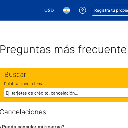
USD
Conseguí ayuda co
Registrá tu propi
Elegir la moneda. Tu moneda actual e
Elegir el idioma. El idioma q
Preguntas más frecuente
Buscar
Palabra clave o tema
Cancelaciones
¿Puedo cancelar mi reserva?