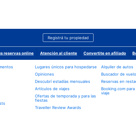
Registrá tu propiedad
us reservas online
Atención al cliente
Convertite en afiliado
B
amentos
Lugares únicos para hospedarse
Alquiler de autos
Opiniones
Buscador de vuel
Descubrí estadías mensuales
Reservas en resta
Artículos de viajes
Booking.com para
viaje
Ofertas de temporada y para las
fiestas
sts
Traveller Review Awards