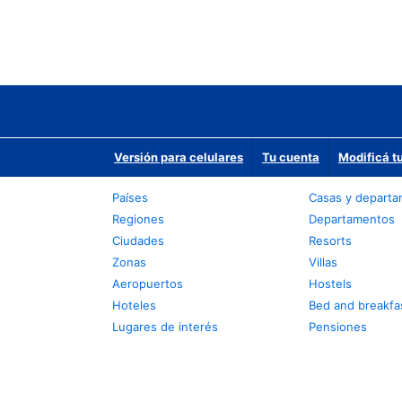
Versión para celulares
Tu cuenta
Modificá t
Países
Casas y depart
Regiones
Departamentos
Ciudades
Resorts
Zonas
Villas
Aeropuertos
Hostels
Hoteles
Bed and breakfa
Lugares de interés
Pensiones