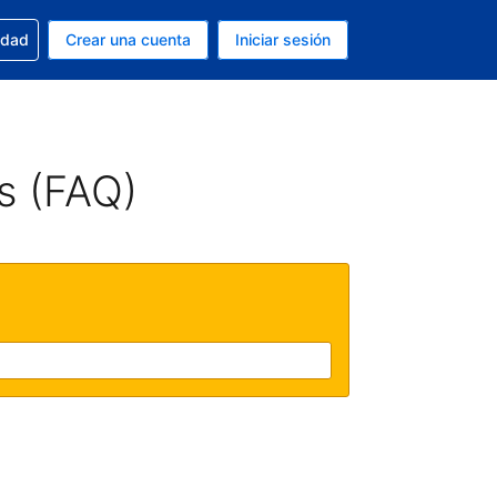
n tu reserva
edad
Crear una cuenta
Iniciar sesión
s Dólar de EEUU
ue estás usando es Español (Argentina)
s (FAQ)