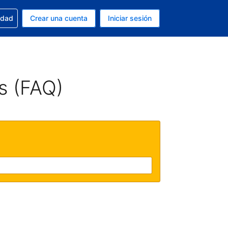
n tu reserva
edad
Crear una cuenta
Iniciar sesión
s Dólar de EEUU
ue estás usando es Español (Argentina)
s (FAQ)