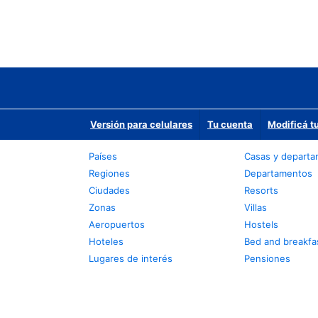
Versión para celulares
Tu cuenta
Modificá t
Países
Casas y depart
Regiones
Departamentos
Ciudades
Resorts
Zonas
Villas
Aeropuertos
Hostels
Hoteles
Bed and breakfa
Lugares de interés
Pensiones