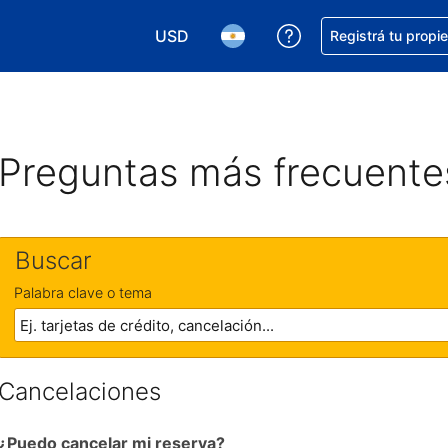
USD
Conseguí ayuda co
Registrá tu propi
Elegir la moneda. Tu moneda actual e
Elegir el idioma. El idioma q
Preguntas más frecuente
Buscar
Palabra clave o tema
Cancelaciones
¿Puedo cancelar mi reserva?