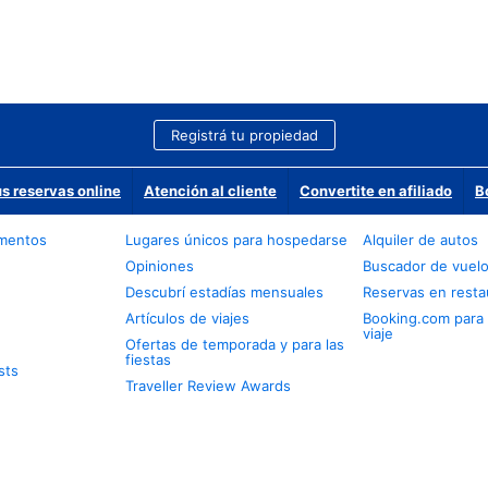
Registrá tu propiedad
us reservas online
Atención al cliente
Convertite en afiliado
B
amentos
Lugares únicos para hospedarse
Alquiler de autos
Opiniones
Buscador de vuel
Descubrí estadías mensuales
Reservas en resta
Artículos de viajes
Booking.com para
viaje
Ofertas de temporada y para las
fiestas
sts
Traveller Review Awards