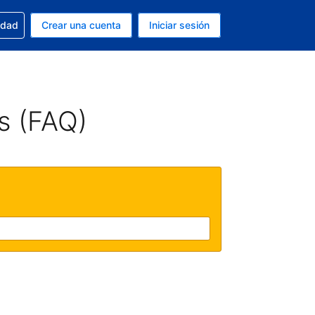
n tu reserva
edad
Crear una cuenta
Iniciar sesión
s Peso argentino
ue estás usando es Español (Argentina)
s (FAQ)