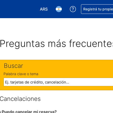
ARS
Conseguí ayuda co
Registrá tu propi
Elegir la moneda. Tu moneda actual e
Elegir el idioma. El idioma q
Preguntas más frecuente
Buscar
Palabra clave o tema
Cancelaciones
¿Puedo cancelar mi reserva?