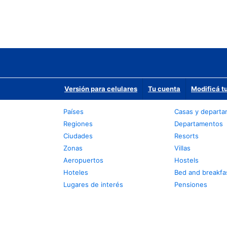
Versión para celulares
Tu cuenta
Modificá t
Países
Casas y depart
Regiones
Departamentos
Ciudades
Resorts
Zonas
Villas
Aeropuertos
Hostels
Hoteles
Bed and breakfa
Lugares de interés
Pensiones