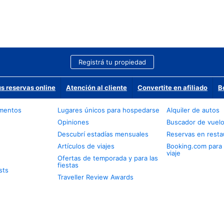
Registrá tu propiedad
us reservas online
Atención al cliente
Convertite en afiliado
B
amentos
Lugares únicos para hospedarse
Alquiler de autos
Opiniones
Buscador de vuel
Descubrí estadías mensuales
Reservas en resta
Artículos de viajes
Booking.com para
viaje
Ofertas de temporada y para las
fiestas
sts
Traveller Review Awards