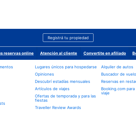
Registrá tu propiedad
us reservas online
Atención al cliente
Convertite en afiliado
B
amentos
Lugares únicos para hospedarse
Alquiler de autos
Opiniones
Buscador de vuel
Descubrí estadías mensuales
Reservas en resta
Artículos de viajes
Booking.com para
viaje
Ofertas de temporada y para las
fiestas
sts
Traveller Review Awards