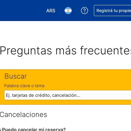
ARS
Conseguí ayuda co
Registrá tu propi
Elegir la moneda. Tu moneda actual e
Elegir el idioma. El idioma q
Preguntas más frecuente
Buscar
Palabra clave o tema
Cancelaciones
¿Puedo cancelar mi reserva?