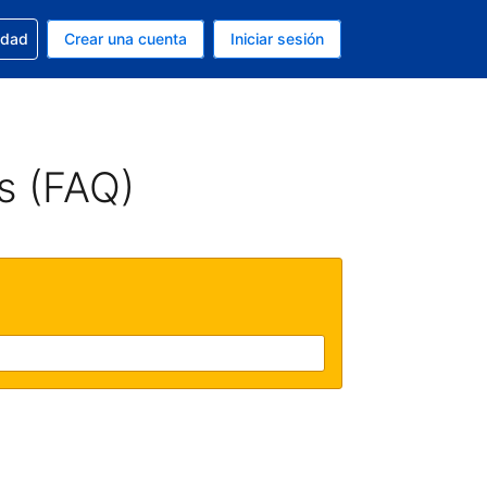
n tu reserva
edad
Crear una cuenta
Iniciar sesión
s Peso argentino
ue estás usando es Español (Argentina)
s (FAQ)