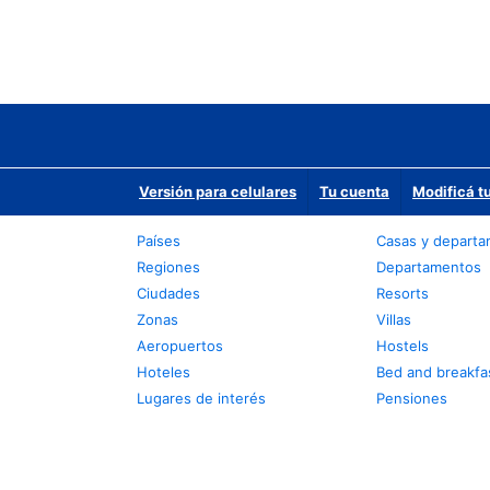
Versión para celulares
Tu cuenta
Modificá t
Países
Casas y depart
Regiones
Departamentos
Ciudades
Resorts
Zonas
Villas
Aeropuertos
Hostels
Hoteles
Bed and breakfa
Lugares de interés
Pensiones