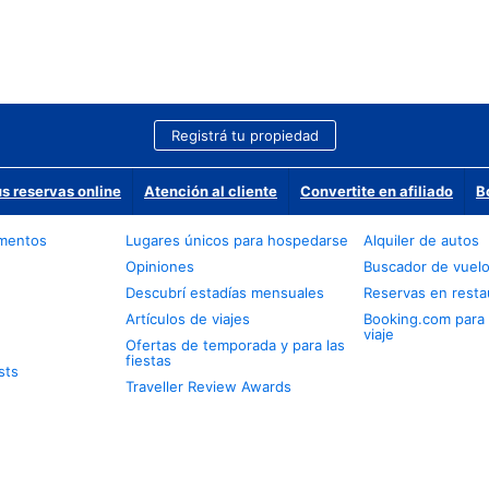
Registrá tu propiedad
us reservas online
Atención al cliente
Convertite en afiliado
B
amentos
Lugares únicos para hospedarse
Alquiler de autos
Opiniones
Buscador de vuel
Descubrí estadías mensuales
Reservas en resta
Artículos de viajes
Booking.com para
viaje
Ofertas de temporada y para las
fiestas
sts
Traveller Review Awards