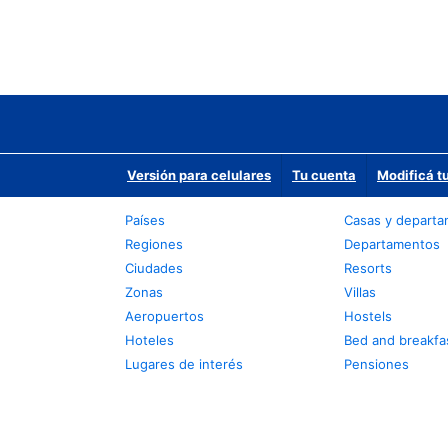
Versión para celulares
Tu cuenta
Modificá t
Países
Casas y depart
Regiones
Departamentos
Ciudades
Resorts
Zonas
Villas
Aeropuertos
Hostels
Hoteles
Bed and breakfa
Lugares de interés
Pensiones