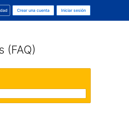
n tu reserva
edad
Crear una cuenta
Iniciar sesión
s Dólar de EEUU
ue estás usando es Español (Argentina)
s (FAQ)