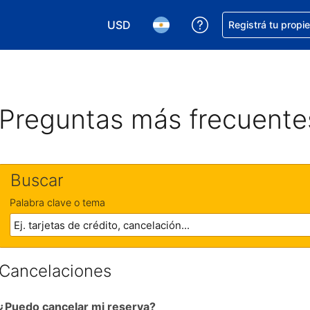
USD
Conseguí ayuda co
Registrá tu propi
Elegir la moneda. Tu moneda actual e
Elegir el idioma. El idioma q
Preguntas más frecuente
Buscar
Palabra clave o tema
Cancelaciones
¿Puedo cancelar mi reserva?