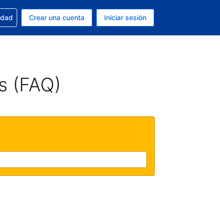
n tu reserva
edad
Crear una cuenta
Iniciar sesión
s Peso argentino
ue estás usando es Español (Argentina)
s (FAQ)