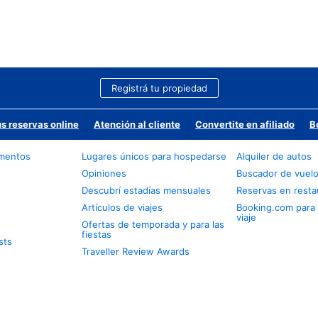
Registrá tu propiedad
us reservas online
Atención al cliente
Convertite en afiliado
B
amentos
Lugares únicos para hospedarse
Alquiler de autos
Opiniones
Buscador de vuel
Descubrí estadías mensuales
Reservas en resta
Artículos de viajes
Booking.com para
viaje
Ofertas de temporada y para las
fiestas
sts
Traveller Review Awards