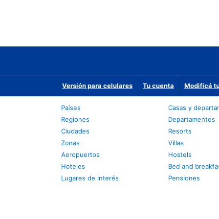
Versión para celulares
Tu cuenta
Modificá t
Países
Casas y depart
Regiones
Departamentos
Ciudades
Resorts
Zonas
Villas
Aeropuertos
Hostels
Hoteles
Bed and breakfa
Lugares de interés
Pensiones