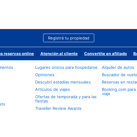
Registrá tu propiedad
us reservas online
Atención al cliente
Convertite en afiliado
B
amentos
Lugares únicos para hospedarse
Alquiler de autos
Opiniones
Buscador de vuel
Descubrí estadías mensuales
Reservas en resta
Artículos de viajes
Booking.com para
viaje
Ofertas de temporada y para las
fiestas
sts
Traveller Review Awards