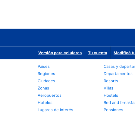
Versión para celulares
Tu cuenta
Modificá t
Países
Casas y depart
Regiones
Departamentos
Ciudades
Resorts
Zonas
Villas
Aeropuertos
Hostels
Hoteles
Bed and breakfa
Lugares de interés
Pensiones