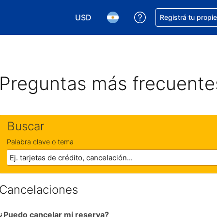
USD
Conseguí ayuda co
Registrá tu propi
Elegir la moneda. Tu moneda actual e
Elegir el idioma. El idioma q
Preguntas más frecuente
Buscar
Palabra clave o tema
Cancelaciones
¿Puedo cancelar mi reserva?