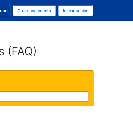
n tu reserva
edad
Crear una cuenta
Iniciar sesión
s Dólar de EEUU
ue estás usando es Español (Argentina)
s (FAQ)