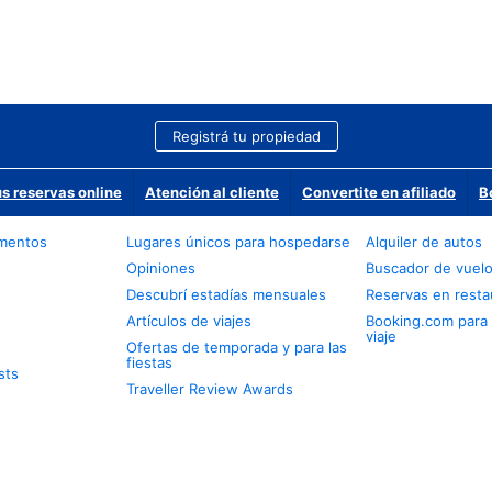
Registrá tu propiedad
us reservas online
Atención al cliente
Convertite en afiliado
B
amentos
Lugares únicos para hospedarse
Alquiler de autos
Opiniones
Buscador de vuel
Descubrí estadías mensuales
Reservas en resta
Artículos de viajes
Booking.com para
viaje
Ofertas de temporada y para las
fiestas
sts
Traveller Review Awards