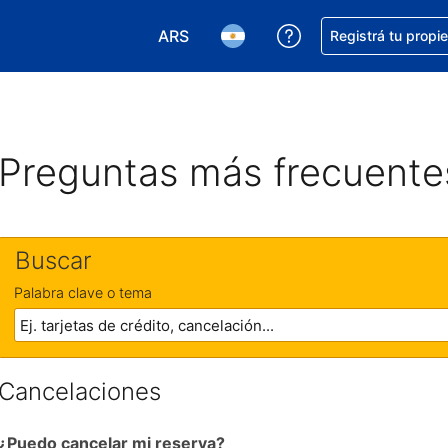
ARS
Conseguí ayuda co
Registrá tu propi
Elegir la moneda. Tu moneda actual e
Elegir el idioma. El idioma q
Preguntas más frecuente
Buscar
Palabra clave o tema
Cancelaciones
¿Puedo cancelar mi reserva?