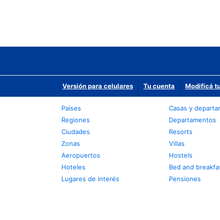
Versión para celulares
Tu cuenta
Modificá t
Países
Casas y depart
Regiones
Departamentos
Ciudades
Resorts
Zonas
Villas
Aeropuertos
Hostels
Hoteles
Bed and breakfa
Lugares de interés
Pensiones