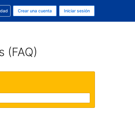
n tu reserva
edad
Crear una cuenta
Iniciar sesión
s Peso argentino
ue estás usando es Español (Argentina)
s (FAQ)