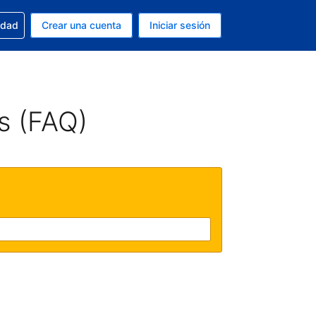
n tu reserva
edad
Crear una cuenta
Iniciar sesión
s Peso argentino
ue estás usando es Español (Argentina)
s (FAQ)