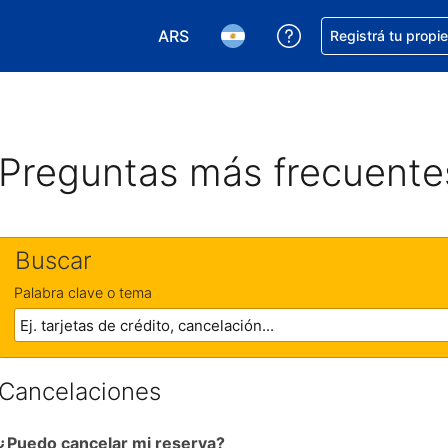
ARS
Conseguí ayuda co
Registrá tu propi
Elegir la moneda. Tu moneda actual e
Elegir el idioma. El idioma q
Preguntas más frecuente
Buscar
Palabra clave o tema
Cancelaciones
¿Puedo cancelar mi reserva?