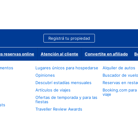
Registrá tu propiedad
us reservas online
Atención al cliente
Convertite en afiliado
B
amentos
Lugares únicos para hospedarse
Alquiler de autos
Opiniones
Buscador de vuel
Descubrí estadías mensuales
Reservas en resta
Artículos de viajes
Booking.com para
viaje
Ofertas de temporada y para las
fiestas
sts
Traveller Review Awards