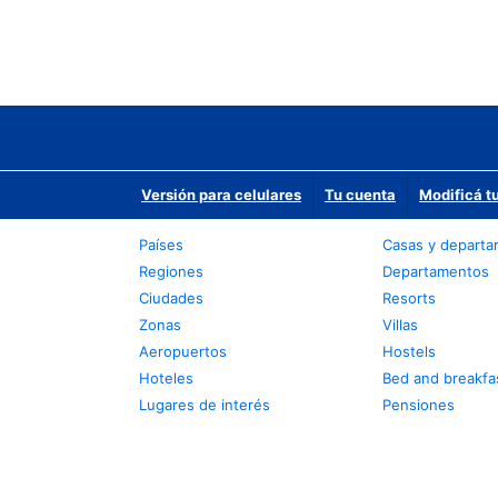
Versión para celulares
Tu cuenta
Modificá t
Países
Casas y depart
Regiones
Departamentos
Ciudades
Resorts
Zonas
Villas
Aeropuertos
Hostels
Hoteles
Bed and breakfa
Lugares de interés
Pensiones