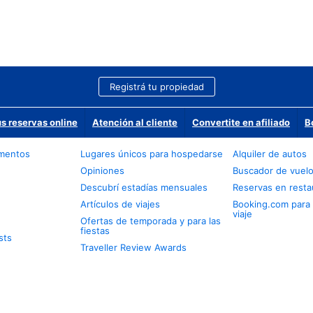
Registrá tu propiedad
us reservas online
Atención al cliente
Convertite en afiliado
B
amentos
Lugares únicos para hospedarse
Alquiler de autos
Opiniones
Buscador de vuel
Descubrí estadías mensuales
Reservas en resta
Artículos de viajes
Booking.com para
viaje
Ofertas de temporada y para las
fiestas
sts
Traveller Review Awards