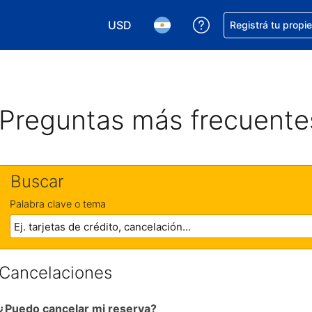
USD
Conseguí ayuda co
Registrá tu propi
Elegir la moneda. Tu moneda actual e
Elegir el idioma. El idioma q
Preguntas más frecuente
Buscar
Palabra clave o tema
Cancelaciones
¿Puedo cancelar mi reserva?