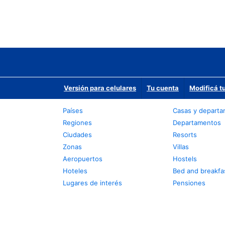
Versión para celulares
Tu cuenta
Modificá t
Países
Casas y depart
Regiones
Departamentos
Ciudades
Resorts
Zonas
Villas
Aeropuertos
Hostels
Hoteles
Bed and breakfa
Lugares de interés
Pensiones