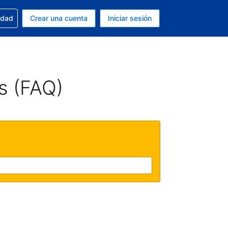
n tu reserva
edad
Crear una cuenta
Iniciar sesión
s Dólar de EEUU
ue estás usando es Español (Argentina)
s (FAQ)