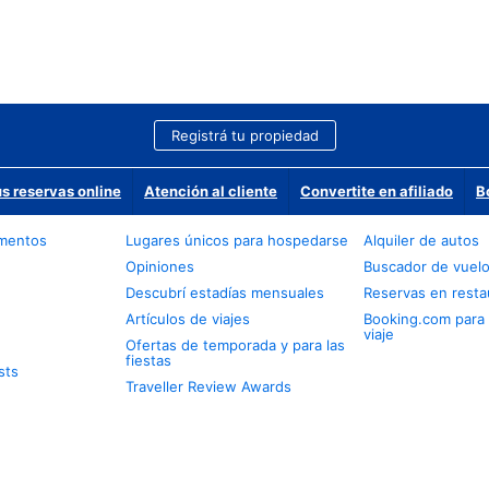
Registrá tu propiedad
us reservas online
Atención al cliente
Convertite en afiliado
B
amentos
Lugares únicos para hospedarse
Alquiler de autos
Opiniones
Buscador de vuel
Descubrí estadías mensuales
Reservas en resta
Artículos de viajes
Booking.com para
viaje
Ofertas de temporada y para las
fiestas
sts
Traveller Review Awards