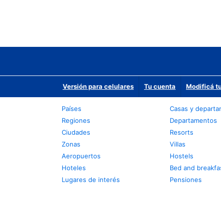
Versión para celulares
Tu cuenta
Modificá t
Países
Casas y depart
Regiones
Departamentos
Ciudades
Resorts
Zonas
Villas
Aeropuertos
Hostels
Hoteles
Bed and breakfa
Lugares de interés
Pensiones