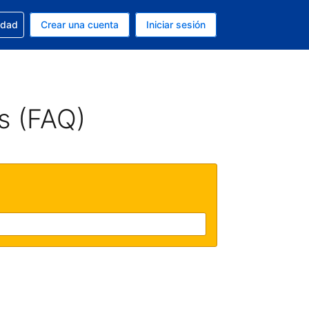
n tu reserva
edad
Crear una cuenta
Iniciar sesión
s Dólar de EEUU
ue estás usando es Español (Argentina)
s (FAQ)