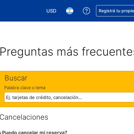
USD
Conseguí ayuda co
Registrá tu propi
Elegir la moneda. Tu moneda actual e
Elegir el idioma. El idioma q
Preguntas más frecuente
Buscar
Palabra clave o tema
Cancelaciones
¿Puedo cancelar mi reserva?