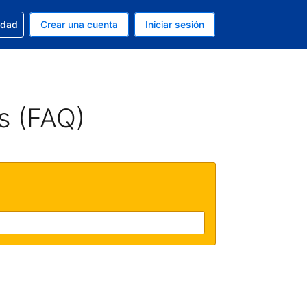
n tu reserva
edad
Crear una cuenta
Iniciar sesión
s Peso argentino
ue estás usando es Español (Argentina)
s (FAQ)