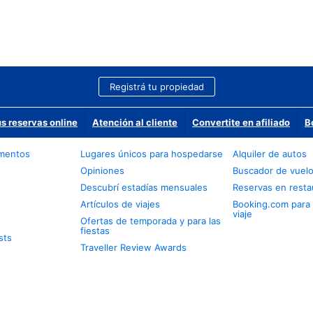
Registrá tu propiedad
us reservas online
Atención al cliente
Convertite en afiliado
B
amentos
Lugares únicos para hospedarse
Alquiler de autos
Opiniones
Buscador de vuel
Descubrí estadías mensuales
Reservas en resta
Artículos de viajes
Booking.com para
viaje
Ofertas de temporada y para las
fiestas
sts
Traveller Review Awards