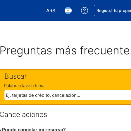
ARS
Conseguí ayuda co
Registrá tu propi
Elegir la moneda. Tu moneda actual e
Elegir el idioma. El idioma q
Preguntas más frecuente
Buscar
Palabra clave o tema
Cancelaciones
¿Puedo cancelar mi reserva?