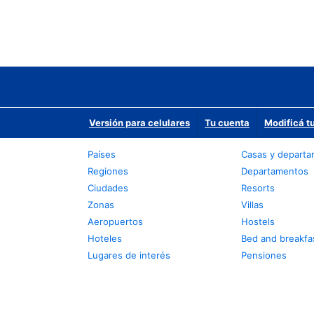
Versión para celulares
Tu cuenta
Modificá t
Países
Casas y depart
Regiones
Departamentos
Ciudades
Resorts
Zonas
Villas
Aeropuertos
Hostels
Hoteles
Bed and breakfa
Lugares de interés
Pensiones