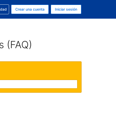
n tu reserva
edad
Crear una cuenta
Iniciar sesión
s Dólar de EEUU
ue estás usando es Español (Argentina)
s (FAQ)