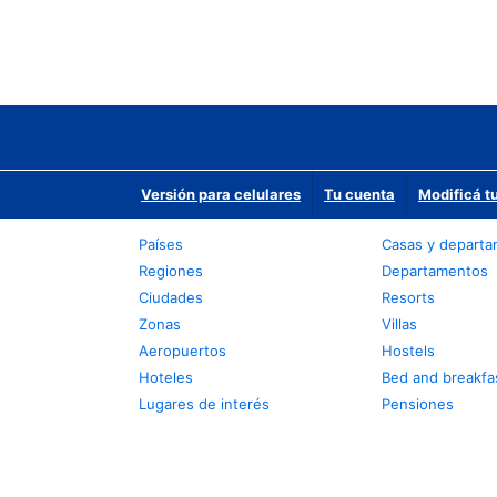
Versión para celulares
Tu cuenta
Modificá t
Países
Casas y depart
Regiones
Departamentos
Ciudades
Resorts
Zonas
Villas
Aeropuertos
Hostels
Hoteles
Bed and breakfa
Lugares de interés
Pensiones