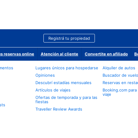
Registrá tu propiedad
us reservas online
Atención al cliente
Convertite en afiliado
B
amentos
Lugares únicos para hospedarse
Alquiler de autos
Opiniones
Buscador de vuel
Descubrí estadías mensuales
Reservas en resta
Artículos de viajes
Booking.com para
viaje
Ofertas de temporada y para las
fiestas
sts
Traveller Review Awards