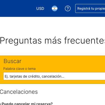
USD
Conseguí ayuda co
Registrá tu propi
Elegir la moneda. Tu moneda actual e
Elegir el idioma. El idioma q
Preguntas más frecuente
Buscar
Palabra clave o tema
Cancelaciones
¿Puedo cancelar mi reserva?