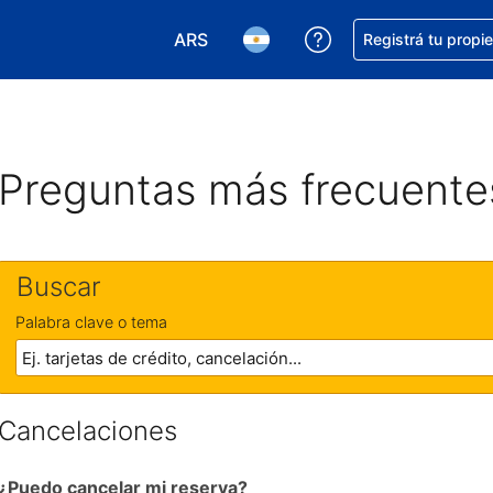
ARS
Conseguí ayuda co
Registrá tu propi
Elegir la moneda. Tu moneda actual e
Elegir el idioma. El idioma q
Preguntas más frecuente
Buscar
Palabra clave o tema
Cancelaciones
¿Puedo cancelar mi reserva?