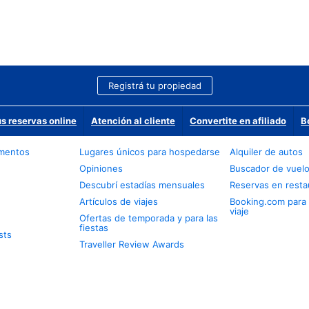
Registrá tu propiedad
us reservas online
Atención al cliente
Convertite en afiliado
B
amentos
Lugares únicos para hospedarse
Alquiler de autos
Opiniones
Buscador de vuel
Descubrí estadías mensuales
Reservas en resta
Artículos de viajes
Booking.com para
viaje
Ofertas de temporada y para las
fiestas
sts
Traveller Review Awards