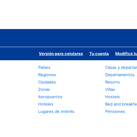
Versión para celulares
Tu cuenta
Modificá t
Países
Casas y depart
Regiones
Departamentos
Ciudades
Resorts
Zonas
Villas
Aeropuertos
Hostels
Hoteles
Bed and breakfa
Lugares de interés
Pensiones