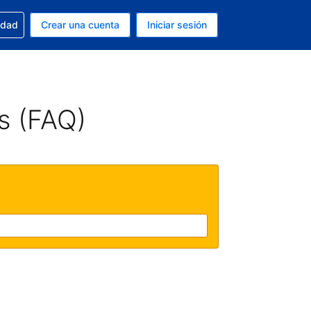
n tu reserva
edad
Crear una cuenta
Iniciar sesión
s Peso argentino
ue estás usando es Español (Argentina)
s (FAQ)