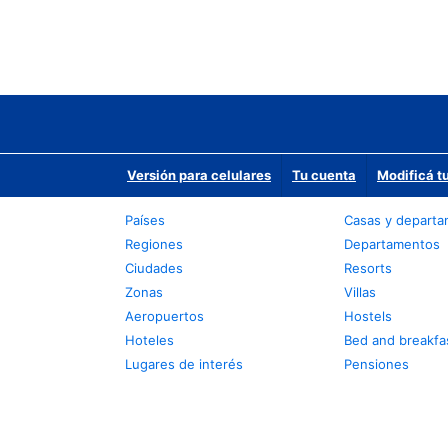
Versión para celulares
Tu cuenta
Modificá t
Países
Casas y depart
Regiones
Departamentos
Ciudades
Resorts
Zonas
Villas
Aeropuertos
Hostels
Hoteles
Bed and breakfa
Lugares de interés
Pensiones