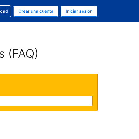
n tu reserva
edad
Crear una cuenta
Iniciar sesión
s Dólar de EEUU
ue estás usando es Español (Argentina)
s (FAQ)