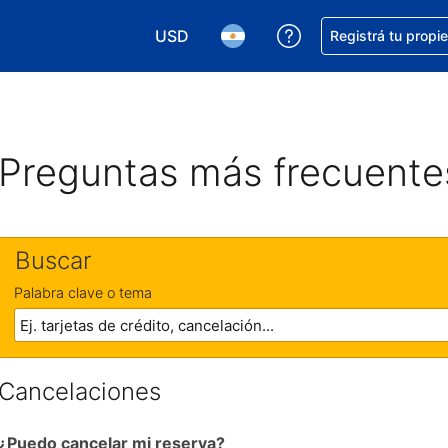
USD
Conseguí ayuda co
Registrá tu propi
Elegir la moneda. Tu moneda actual e
Elegir el idioma. El idioma q
Preguntas más frecuente
Buscar
Palabra clave o tema
Cancelaciones
¿Puedo cancelar mi reserva?