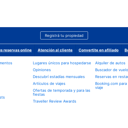
Registrá tu propiedad
us reservas online
Atención al cliente
Convertite en afiliado
B
amentos
Lugares únicos para hospedarse
Alquiler de autos
Opiniones
Buscador de vuel
Descubrí estadías mensuales
Reservas en resta
Artículos de viajes
Booking.com para
viaje
Ofertas de temporada y para las
fiestas
sts
Traveller Review Awards