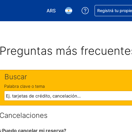
ARS
Conseguí ayuda co
Registrá tu propi
Elegir la moneda. Tu moneda actual e
Elegir el idioma. El idioma q
Preguntas más frecuente
Buscar
Palabra clave o tema
Cancelaciones
¿Puedo cancelar mi reserva?