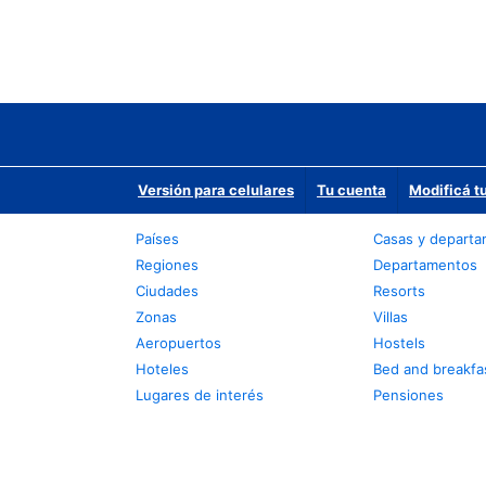
Versión para celulares
Tu cuenta
Modificá t
Países
Casas y depart
Regiones
Departamentos
Ciudades
Resorts
Zonas
Villas
Aeropuertos
Hostels
Hoteles
Bed and breakfa
Lugares de interés
Pensiones