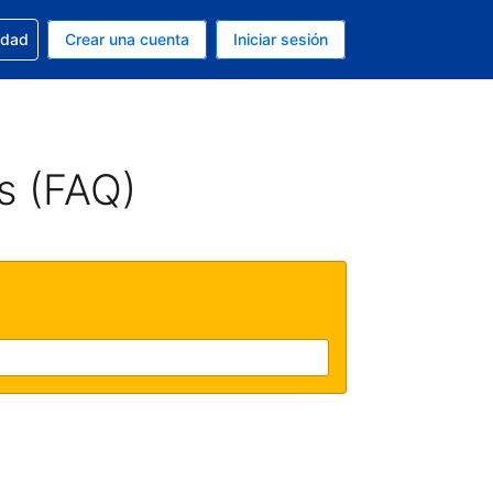
n tu reserva
edad
Crear una cuenta
Iniciar sesión
s Peso argentino
ue estás usando es Español (Argentina)
s (FAQ)