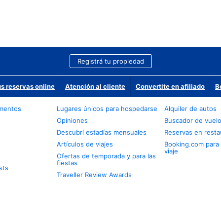
Registrá tu propiedad
us reservas online
Atención al cliente
Convertite en afiliado
B
amentos
Lugares únicos para hospedarse
Alquiler de autos
Opiniones
Buscador de vuel
Descubrí estadías mensuales
Reservas en resta
Artículos de viajes
Booking.com para
viaje
Ofertas de temporada y para las
fiestas
sts
Traveller Review Awards