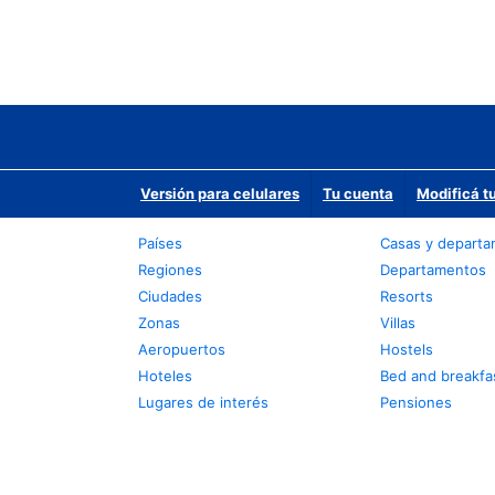
Versión para celulares
Tu cuenta
Modificá t
Países
Casas y depart
Regiones
Departamentos
Ciudades
Resorts
Zonas
Villas
Aeropuertos
Hostels
Hoteles
Bed and breakfa
Lugares de interés
Pensiones