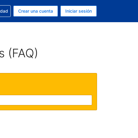
n tu reserva
edad
Crear una cuenta
Iniciar sesión
s Peso argentino
ue estás usando es Español (Argentina)
s (FAQ)