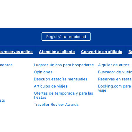
Registrá tu propiedad
us reservas online
Atención al cliente
Convertite en afiliado
B
amentos
Lugares únicos para hospedarse
Alquiler de autos
Opiniones
Buscador de vuel
Descubrí estadías mensuales
Reservas en resta
Artículos de viajes
Booking.com para
viaje
Ofertas de temporada y para las
fiestas
sts
Traveller Review Awards