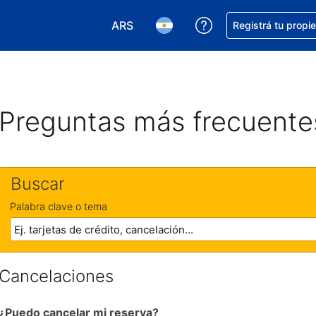
ARS
Conseguí ayuda co
Registrá tu propi
Elegir la moneda. Tu moneda actual e
Elegir el idioma. El idioma q
Preguntas más frecuente
Buscar
Palabra clave o tema
Cancelaciones
¿Puedo cancelar mi reserva?