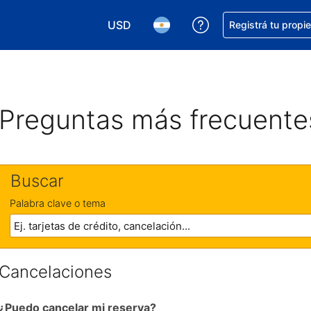
USD
Conseguí ayuda co
Registrá tu propi
Elegir la moneda. Tu moneda actual e
Elegir el idioma. El idioma q
Preguntas más frecuente
Buscar
Palabra clave o tema
Cancelaciones
¿Puedo cancelar mi reserva?