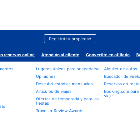
Registrá tu propiedad
us reservas online
Atención al cliente
Convertite en afiliado
B
amentos
Lugares únicos para hospedarse
Alquiler de autos
Opiniones
Buscador de vuel
Descubrí estadías mensuales
Reservas en resta
Artículos de viajes
Booking.com para
viaje
Ofertas de temporada y para las
fiestas
sts
Traveller Review Awards