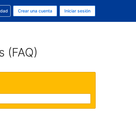
n tu reserva
edad
Crear una cuenta
Iniciar sesión
s Dólar de EEUU
ue estás usando es Español (Argentina)
s (FAQ)