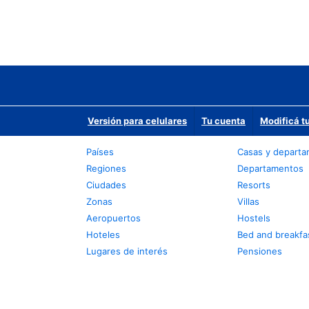
Versión para celulares
Tu cuenta
Modificá t
Países
Casas y depart
Regiones
Departamentos
Ciudades
Resorts
Zonas
Villas
Aeropuertos
Hostels
Hoteles
Bed and breakfa
Lugares de interés
Pensiones