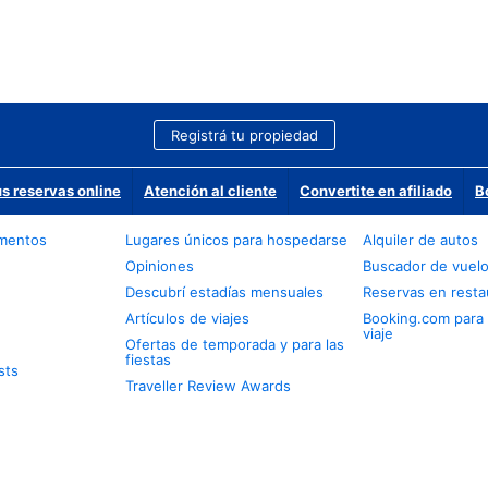
Registrá tu propiedad
us reservas online
Atención al cliente
Convertite en afiliado
B
amentos
Lugares únicos para hospedarse
Alquiler de autos
Opiniones
Buscador de vuel
Descubrí estadías mensuales
Reservas en resta
Artículos de viajes
Booking.com para
viaje
Ofertas de temporada y para las
fiestas
sts
Traveller Review Awards