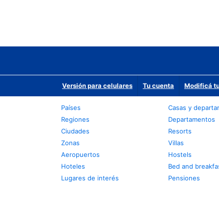
Versión para celulares
Tu cuenta
Modificá t
Países
Casas y depart
Regiones
Departamentos
Ciudades
Resorts
Zonas
Villas
Aeropuertos
Hostels
Hoteles
Bed and breakfa
Lugares de interés
Pensiones