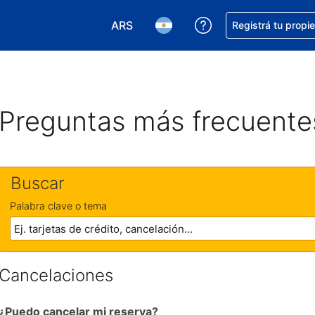
ARS
Conseguí ayuda co
Registrá tu propi
Elegir la moneda. Tu moneda actual e
Elegir el idioma. El idioma q
Preguntas más frecuente
Buscar
Palabra clave o tema
Cancelaciones
¿Puedo cancelar mi reserva?