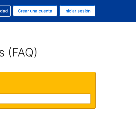
n tu reserva
edad
Crear una cuenta
Iniciar sesión
s Peso argentino
ue estás usando es Español (Argentina)
s (FAQ)