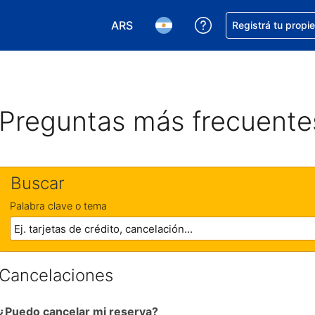
ARS
Conseguí ayuda co
Registrá tu propi
Elegir la moneda. Tu moneda actual e
Elegir el idioma. El idioma q
Preguntas más frecuente
Buscar
Palabra clave o tema
Cancelaciones
¿Puedo cancelar mi reserva?