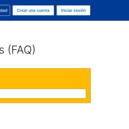
n tu reserva
edad
Crear una cuenta
Iniciar sesión
s Peso argentino
ue estás usando es Español (Argentina)
s (FAQ)