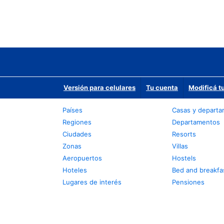
Versión para celulares
Tu cuenta
Modificá t
Países
Casas y depart
Regiones
Departamentos
Ciudades
Resorts
Zonas
Villas
Aeropuertos
Hostels
Hoteles
Bed and breakfa
Lugares de interés
Pensiones