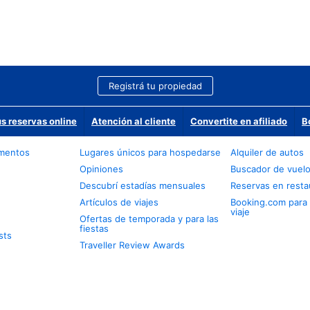
Registrá tu propiedad
us reservas online
Atención al cliente
Convertite en afiliado
B
amentos
Lugares únicos para hospedarse
Alquiler de autos
Opiniones
Buscador de vuel
Descubrí estadías mensuales
Reservas en resta
Artículos de viajes
Booking.com para
viaje
Ofertas de temporada y para las
fiestas
sts
Traveller Review Awards