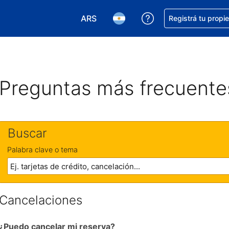
ARS
Conseguí ayuda co
Registrá tu propi
Elegir la moneda. Tu moneda actual e
Elegir el idioma. El idioma q
Preguntas más frecuente
Buscar
Palabra clave o tema
Cancelaciones
¿Puedo cancelar mi reserva?