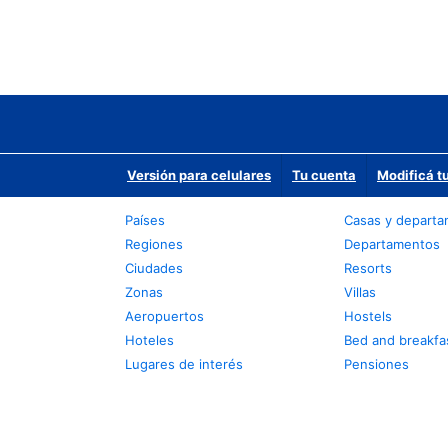
Versión para celulares
Tu cuenta
Modificá t
Países
Casas y depart
Regiones
Departamentos
Ciudades
Resorts
Zonas
Villas
Aeropuertos
Hostels
Hoteles
Bed and breakfa
Lugares de interés
Pensiones