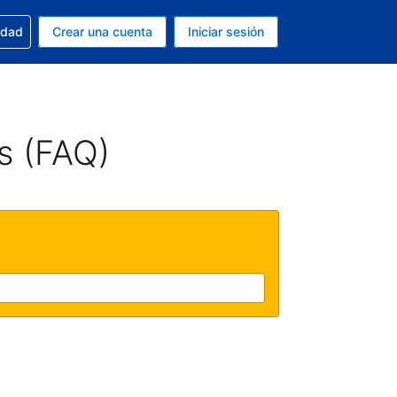
n tu reserva
edad
Crear una cuenta
Iniciar sesión
s Peso argentino
ue estás usando es Español (Argentina)
s (FAQ)