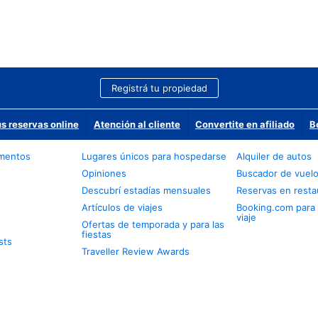
Registrá tu propiedad
us reservas online
Atención al cliente
Convertite en afiliado
B
amentos
Lugares únicos para hospedarse
Alquiler de autos
Opiniones
Buscador de vuel
Descubrí estadías mensuales
Reservas en resta
Artículos de viajes
Booking.com para
viaje
Ofertas de temporada y para las
fiestas
sts
Traveller Review Awards