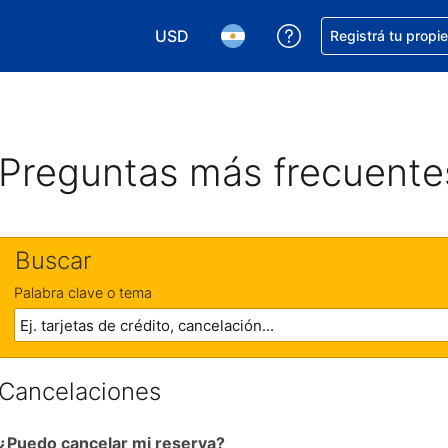
USD
Conseguí ayuda co
Registrá tu propi
Elegir la moneda. Tu moneda actual e
Elegir el idioma. El idioma q
Preguntas más frecuente
Buscar
Palabra clave o tema
Cancelaciones
¿Puedo cancelar mi reserva?