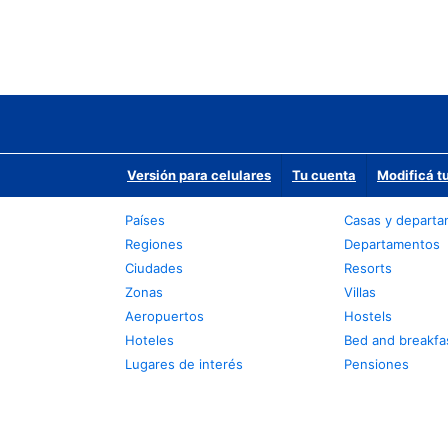
Versión para celulares
Tu cuenta
Modificá t
Países
Casas y depart
Regiones
Departamentos
Ciudades
Resorts
Zonas
Villas
Aeropuertos
Hostels
Hoteles
Bed and breakfa
Lugares de interés
Pensiones