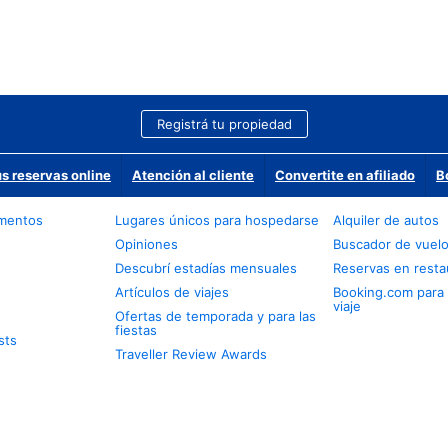
Registrá tu propiedad
us reservas online
Atención al cliente
Convertite en afiliado
B
amentos
Lugares únicos para hospedarse
Alquiler de autos
Opiniones
Buscador de vuel
Descubrí estadías mensuales
Reservas en resta
Artículos de viajes
Booking.com para
viaje
Ofertas de temporada y para las
fiestas
sts
Traveller Review Awards