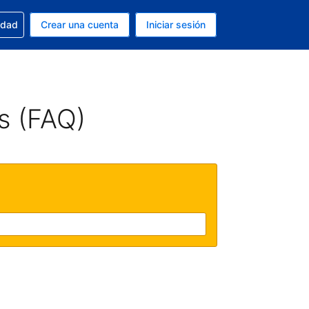
n tu reserva
edad
Crear una cuenta
Iniciar sesión
s Dólar de EEUU
ue estás usando es Español (Argentina)
s (FAQ)