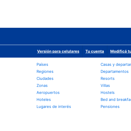
Versión para celulares
Tu cuenta
Modificá t
Países
Casas y depart
Regiones
Departamentos
Ciudades
Resorts
Zonas
Villas
Aeropuertos
Hostels
Hoteles
Bed and breakfa
Lugares de interés
Pensiones