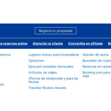
Registrá tu propiedad
us reservas online
Atención al cliente
Convertite en afiliado
B
amentos
Lugares únicos para hospedarse
Alquiler de autos
Opiniones
Buscador de vuel
Descubrí estadías mensuales
Reservas en resta
Artículos de viajes
Booking.com para
viaje
Ofertas de temporada y para las
fiestas
sts
Traveller Review Awards