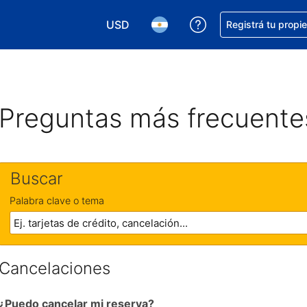
USD
Conseguí ayuda co
Registrá tu propi
Elegir la moneda. Tu moneda actual e
Elegir el idioma. El idioma q
Preguntas más frecuente
Buscar
Palabra clave o tema
Cancelaciones
¿Puedo cancelar mi reserva?