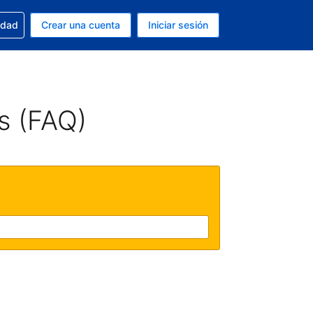
n tu reserva
edad
Crear una cuenta
Iniciar sesión
s Dólar de EEUU
ue estás usando es Español (Argentina)
s (FAQ)