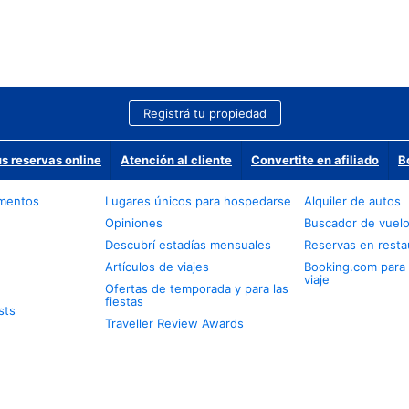
Registrá tu propiedad
us reservas online
Atención al cliente
Convertite en afiliado
B
amentos
Lugares únicos para hospedarse
Alquiler de autos
Opiniones
Buscador de vuel
Descubrí estadías mensuales
Reservas en resta
Artículos de viajes
Booking.com para
viaje
Ofertas de temporada y para las
fiestas
sts
Traveller Review Awards