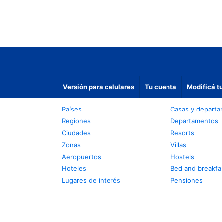
Versión para celulares
Tu cuenta
Modificá t
Países
Casas y depart
Regiones
Departamentos
Ciudades
Resorts
Zonas
Villas
Aeropuertos
Hostels
Hoteles
Bed and breakfa
Lugares de interés
Pensiones