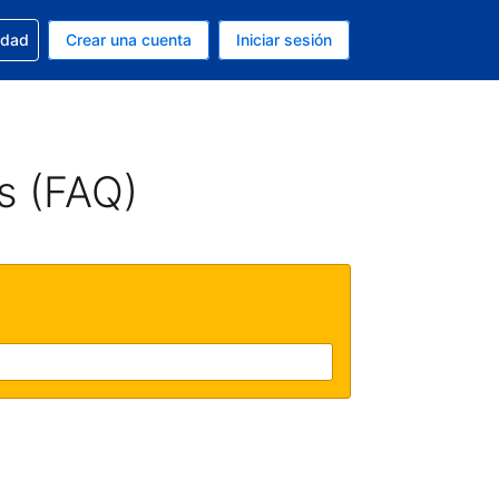
n tu reserva
edad
Crear una cuenta
Iniciar sesión
s Peso argentino
ue estás usando es Español (Argentina)
s (FAQ)