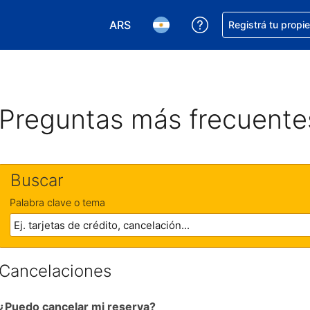
ARS
Conseguí ayuda co
Registrá tu propi
Elegir la moneda. Tu moneda actual e
Elegir el idioma. El idioma q
Preguntas más frecuente
Buscar
Palabra clave o tema
Cancelaciones
¿Puedo cancelar mi reserva?