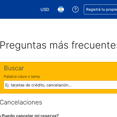
USD
Conseguí ayuda co
Registrá tu propi
Elegir la moneda. Tu moneda actual e
Elegir el idioma. El idioma q
Preguntas más frecuente
Buscar
Palabra clave o tema
Cancelaciones
¿Puedo cancelar mi reserva?