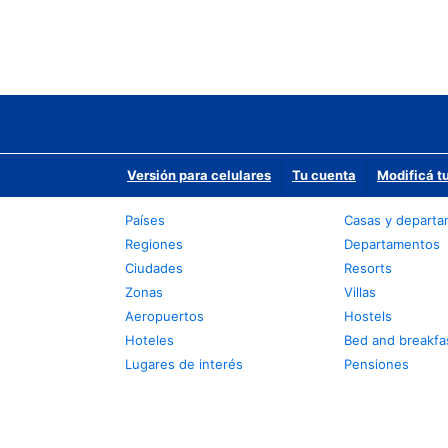
Versión para celulares
Tu cuenta
Modificá t
Países
Casas y depart
Regiones
Departamentos
Ciudades
Resorts
Zonas
Villas
Aeropuertos
Hostels
Hoteles
Bed and breakfa
Lugares de interés
Pensiones