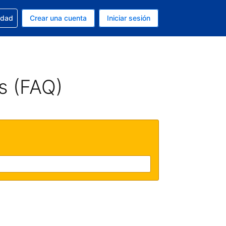
n tu reserva
edad
Crear una cuenta
Iniciar sesión
s Dólar de EEUU
ue estás usando es Español (Argentina)
s (FAQ)