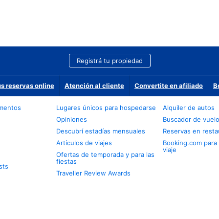
Registrá tu propiedad
us reservas online
Atención al cliente
Convertite en afiliado
B
amentos
Lugares únicos para hospedarse
Alquiler de autos
Opiniones
Buscador de vuel
Descubrí estadías mensuales
Reservas en resta
Artículos de viajes
Booking.com para
viaje
Ofertas de temporada y para las
fiestas
sts
Traveller Review Awards