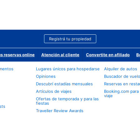
Registrá tu propiedad
us reservas online
Atención al cliente
Convertite en afiliado
B
amentos
Lugares únicos para hospedarse
Alquiler de autos
Opiniones
Buscador de vuel
Descubrí estadías mensuales
Reservas en resta
Artículos de viajes
Booking.com para
viaje
Ofertas de temporada y para las
fiestas
sts
Traveller Review Awards