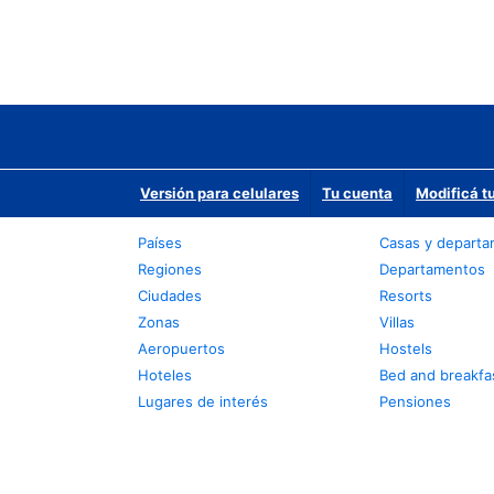
Versión para celulares
Tu cuenta
Modificá t
Países
Casas y depart
Regiones
Departamentos
Ciudades
Resorts
Zonas
Villas
Aeropuertos
Hostels
Hoteles
Bed and breakfa
Lugares de interés
Pensiones