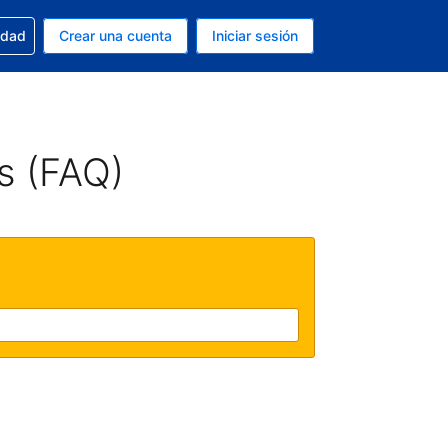
n tu reserva
edad
Crear una cuenta
Iniciar sesión
s Peso argentino
ue estás usando es Español (Argentina)
s (FAQ)