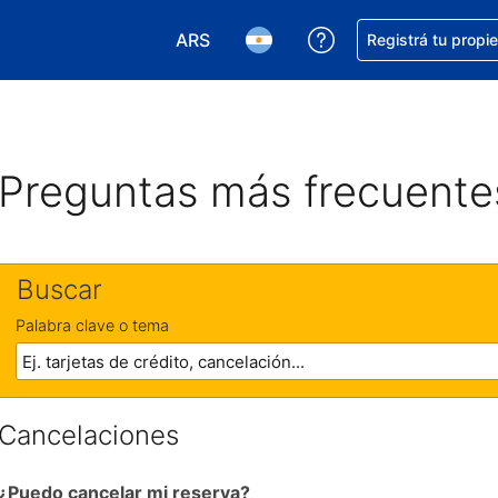
ARS
Conseguí ayuda co
Registrá tu propi
Elegir la moneda. Tu moneda actual e
Elegir el idioma. El idioma q
Preguntas más frecuente
Buscar
Palabra clave o tema
Cancelaciones
¿Puedo cancelar mi reserva?