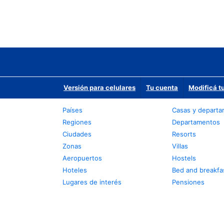
Versión para celulares
Tu cuenta
Modificá t
Países
Casas y depart
Regiones
Departamentos
Ciudades
Resorts
Zonas
Villas
Aeropuertos
Hostels
Hoteles
Bed and breakfa
Lugares de interés
Pensiones