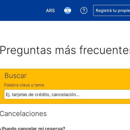
ARS
Conseguí ayuda co
Registrá tu propi
Elegir la moneda. Tu moneda actual e
Elegir el idioma. El idioma q
Preguntas más frecuente
Buscar
Palabra clave o tema
Cancelaciones
¿Puedo cancelar mi reserva?