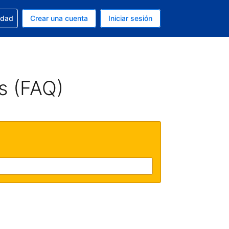
n tu reserva
edad
Crear una cuenta
Iniciar sesión
s Peso argentino
ue estás usando es Español (Argentina)
s (FAQ)