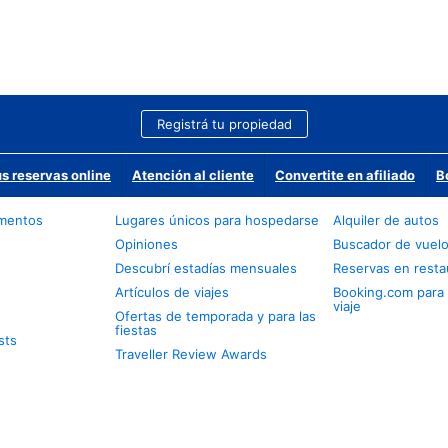
Registrá tu propiedad
us reservas online
Atención al cliente
Convertite en afiliado
B
amentos
Lugares únicos para hospedarse
Alquiler de autos
Opiniones
Buscador de vuel
Descubrí estadías mensuales
Reservas en resta
Artículos de viajes
Booking.com para
viaje
Ofertas de temporada y para las
fiestas
sts
Traveller Review Awards