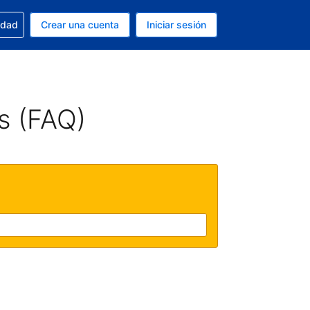
n tu reserva
edad
Crear una cuenta
Iniciar sesión
s Dólar de EEUU
ue estás usando es Español (Argentina)
s (FAQ)