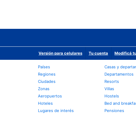
Versión para celulares
Tu cuenta
Modificá t
Países
Casas y depart
Regiones
Departamentos
Ciudades
Resorts
Zonas
Villas
Aeropuertos
Hostels
Hoteles
Bed and breakfa
Lugares de interés
Pensiones