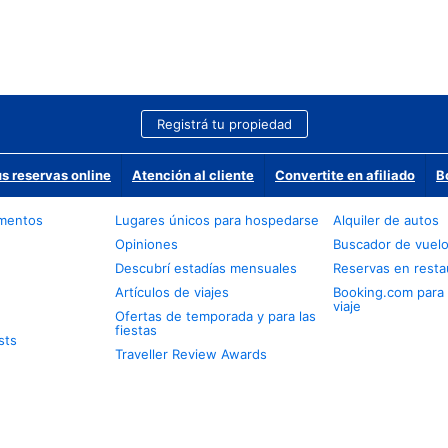
Registrá tu propiedad
us reservas online
Atención al cliente
Convertite en afiliado
B
amentos
Lugares únicos para hospedarse
Alquiler de autos
Opiniones
Buscador de vuel
Descubrí estadías mensuales
Reservas en resta
Artículos de viajes
Booking.com para
viaje
Ofertas de temporada y para las
fiestas
sts
Traveller Review Awards