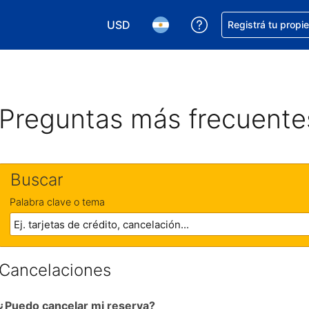
USD
Conseguí ayuda co
Registrá tu propi
Elegir la moneda. Tu moneda actual e
Elegir el idioma. El idioma q
Preguntas más frecuente
Buscar
Palabra clave o tema
Cancelaciones
¿Puedo cancelar mi reserva?