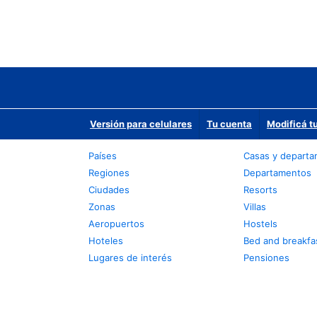
Versión para celulares
Tu cuenta
Modificá t
Países
Casas y depart
Regiones
Departamentos
Ciudades
Resorts
Zonas
Villas
Aeropuertos
Hostels
Hoteles
Bed and breakfa
Lugares de interés
Pensiones