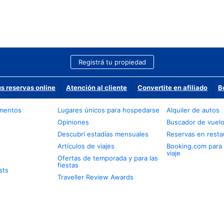
Registrá tu propiedad
us reservas online
Atención al cliente
Convertite en afiliado
B
amentos
Lugares únicos para hospedarse
Alquiler de autos
Opiniones
Buscador de vuel
Descubrí estadías mensuales
Reservas en resta
Artículos de viajes
Booking.com para
viaje
Ofertas de temporada y para las
fiestas
sts
Traveller Review Awards