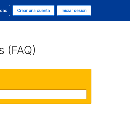
n tu reserva
edad
Crear una cuenta
Iniciar sesión
s Peso argentino
ue estás usando es Español (Argentina)
s (FAQ)