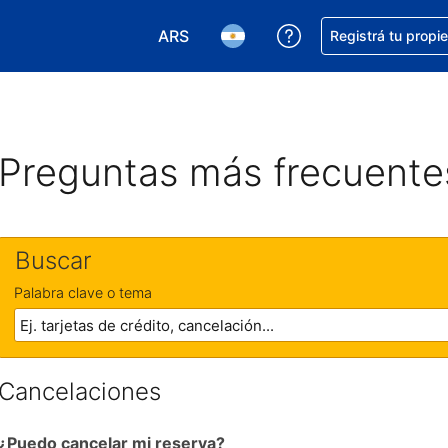
ARS
Conseguí ayuda co
Registrá tu propi
Elegir la moneda. Tu moneda actual e
Elegir el idioma. El idioma q
Preguntas más frecuente
Buscar
Palabra clave o tema
Cancelaciones
¿Puedo cancelar mi reserva?