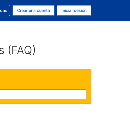
n tu reserva
edad
Crear una cuenta
Iniciar sesión
s Dólar de EEUU
ue estás usando es Español (Argentina)
s (FAQ)