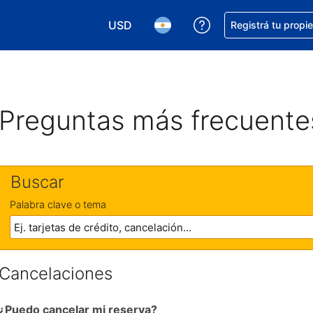
USD
Conseguí ayuda co
Registrá tu propi
Elegir la moneda. Tu moneda actual e
Elegir el idioma. El idioma q
Preguntas más frecuente
Buscar
Palabra clave o tema
Cancelaciones
¿Puedo cancelar mi reserva?