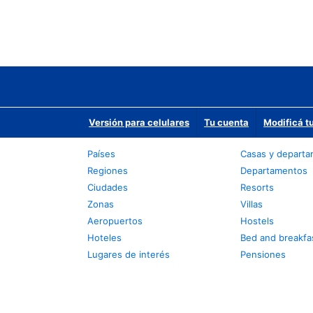
Versión para celulares
Tu cuenta
Modificá t
Países
Casas y depart
Regiones
Departamentos
Ciudades
Resorts
Zonas
Villas
Aeropuertos
Hostels
Hoteles
Bed and breakfa
Lugares de interés
Pensiones