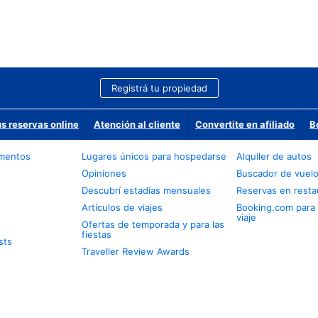
Registrá tu propiedad
us reservas online
Atención al cliente
Convertite en afiliado
B
amentos
Lugares únicos para hospedarse
Alquiler de autos
Opiniones
Buscador de vuel
Descubrí estadías mensuales
Reservas en resta
Artículos de viajes
Booking.com para
viaje
Ofertas de temporada y para las
fiestas
sts
Traveller Review Awards