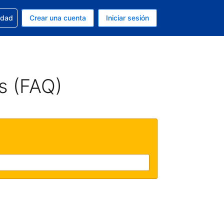
n tu reserva
edad
Crear una cuenta
Iniciar sesión
s Dólar de EEUU
ue estás usando es Español (Argentina)
s (FAQ)