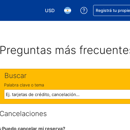
USD
Conseguí ayuda co
Registrá tu propi
Elegir la moneda. Tu moneda actual e
Elegir el idioma. El idioma q
Preguntas más frecuente
Buscar
Palabra clave o tema
Cancelaciones
¿Puedo cancelar mi reserva?