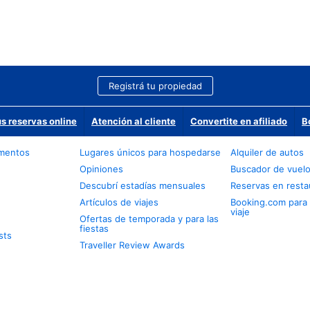
Registrá tu propiedad
us reservas online
Atención al cliente
Convertite en afiliado
B
amentos
Lugares únicos para hospedarse
Alquiler de autos
Opiniones
Buscador de vuel
Descubrí estadías mensuales
Reservas en resta
Artículos de viajes
Booking.com para
viaje
Ofertas de temporada y para las
fiestas
sts
Traveller Review Awards