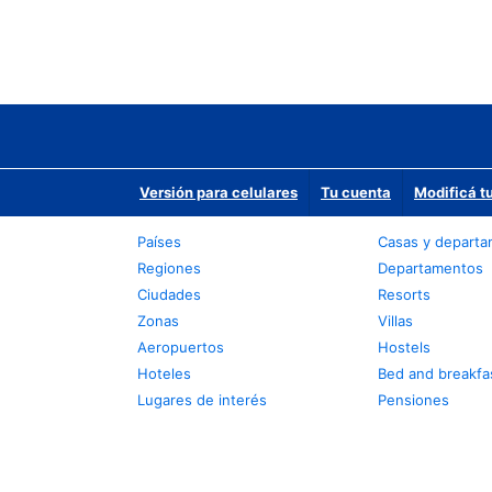
Versión para celulares
Tu cuenta
Modificá t
Países
Casas y depart
Regiones
Departamentos
Ciudades
Resorts
Zonas
Villas
Aeropuertos
Hostels
Hoteles
Bed and breakfa
Lugares de interés
Pensiones