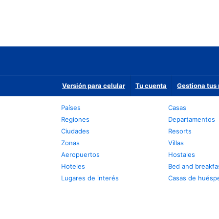
Versión para celular
Tu cuenta
Gestiona tus 
Países
Casas
Regiones
Departamentos
Ciudades
Resorts
Zonas
Villas
Aeropuertos
Hostales
Hoteles
Bed and breakfa
Lugares de interés
Casas de huésp