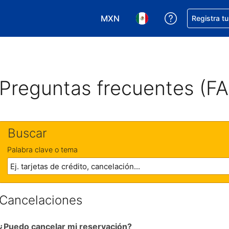
MXN
Obtener ayud
Registra t
Elegir tu moneda. Tu moneda ac
Elegir el idioma que pre
Preguntas frecuentes (F
Buscar
Palabra clave o tema
Cancelaciones
¿Puedo cancelar mi reservación?