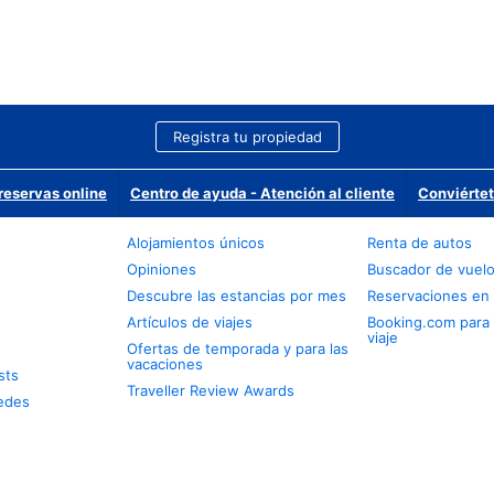
Registra tu propiedad
reservas online
Centro de ayuda - Atención al cliente
Conviértet
Alojamientos únicos
Renta de autos
Opiniones
Buscador de vuel
Descubre las estancias por mes
Reservaciones en 
Artículos de viajes
Booking.com para
viaje
Ofertas de temporada y para las
vacaciones
sts
Traveller Review Awards
edes