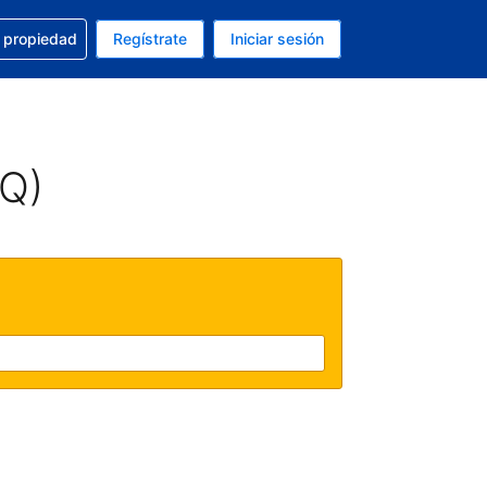
a con la reservación
u propiedad
Regístrate
Iniciar sesión
tual es Peso mexicano
fieres. Tu idioma actual es Español (México)
AQ)