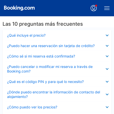
Las 10 preguntas más frecuentes
Elemento
¿Qué incluye el precio?
cerrado
Elemento
¿Puedo hacer una reservación sin tarjeta de crédito?
cerrado
Elemento
¿Cómo sé si mi reserva está confirmada?
cerrado
Elemento
¿Puedo cancelar o modificar mi reserva a través de
cerrado
Booking.com?
Elemento
¿Qué es el código PIN y para qué lo necesito?
cerrado
Elemento
¿Dónde puedo encontrar la información de contacto del
cerrado
alojamiento?
Elemento
¿Cómo puedo ver los precios?
cerrado