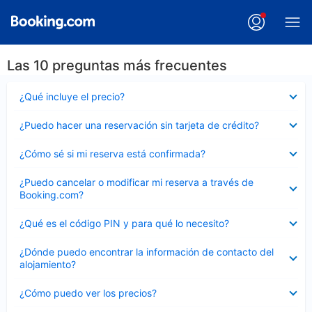
Las 10 preguntas más frecuentes
Elemento
¿Qué incluye el precio?
cerrado
Elemento
¿Puedo hacer una reservación sin tarjeta de crédito?
cerrado
Elemento
¿Cómo sé si mi reserva está confirmada?
cerrado
Elemento
¿Puedo cancelar o modificar mi reserva a través de
cerrado
Booking.com?
Elemento
¿Qué es el código PIN y para qué lo necesito?
cerrado
Elemento
¿Dónde puedo encontrar la información de contacto del
cerrado
alojamiento?
Elemento
¿Cómo puedo ver los precios?
cerrado