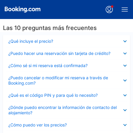
Las 10 preguntas más frecuentes
Elemento
¿Qué incluye el precio?
cerrado
Elemento
¿Puedo hacer una reservación sin tarjeta de crédito?
cerrado
Elemento
¿Cómo sé si mi reserva está confirmada?
cerrado
Elemento
¿Puedo cancelar o modificar mi reserva a través de
cerrado
Booking.com?
Elemento
¿Qué es el código PIN y para qué lo necesito?
cerrado
Elemento
¿Dónde puedo encontrar la información de contacto del
cerrado
alojamiento?
Elemento
¿Cómo puedo ver los precios?
cerrado