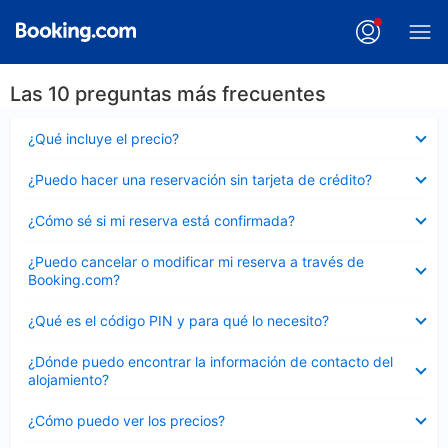
Las 10 preguntas más frecuentes
Elemento
¿Qué incluye el precio?
cerrado
Elemento
¿Puedo hacer una reservación sin tarjeta de crédito?
cerrado
Elemento
¿Cómo sé si mi reserva está confirmada?
cerrado
Elemento
¿Puedo cancelar o modificar mi reserva a través de
cerrado
Booking.com?
Elemento
¿Qué es el código PIN y para qué lo necesito?
cerrado
Elemento
¿Dónde puedo encontrar la información de contacto del
cerrado
alojamiento?
Elemento
¿Cómo puedo ver los precios?
cerrado