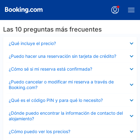
Las 10 preguntas más frecuentes
Elemento
¿Qué incluye el precio?
cerrado
Elemento
¿Puedo hacer una reservación sin tarjeta de crédito?
cerrado
Elemento
¿Cómo sé si mi reserva está confirmada?
cerrado
Elemento
¿Puedo cancelar o modificar mi reserva a través de
cerrado
Booking.com?
Elemento
¿Qué es el código PIN y para qué lo necesito?
cerrado
Elemento
¿Dónde puedo encontrar la información de contacto del
cerrado
alojamiento?
Elemento
¿Cómo puedo ver los precios?
cerrado