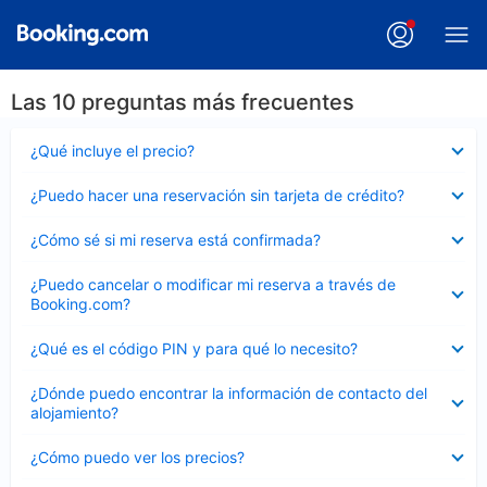
Las 10 preguntas más frecuentes
Elemento
¿Qué incluye el precio?
cerrado
Elemento
¿Puedo hacer una reservación sin tarjeta de crédito?
cerrado
Elemento
¿Cómo sé si mi reserva está confirmada?
cerrado
Elemento
¿Puedo cancelar o modificar mi reserva a través de
cerrado
Booking.com?
Elemento
¿Qué es el código PIN y para qué lo necesito?
cerrado
Elemento
¿Dónde puedo encontrar la información de contacto del
cerrado
alojamiento?
Elemento
¿Cómo puedo ver los precios?
cerrado