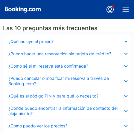
Las 10 preguntas más frecuentes
Elemento
¿Qué incluye el precio?
cerrado
Elemento
¿Puedo hacer una reservación sin tarjeta de crédito?
cerrado
Elemento
¿Cómo sé si mi reserva está confirmada?
cerrado
Elemento
¿Puedo cancelar o modificar mi reserva a través de
cerrado
Booking.com?
Elemento
¿Qué es el código PIN y para qué lo necesito?
cerrado
Elemento
¿Dónde puedo encontrar la información de contacto del
cerrado
alojamiento?
Elemento
¿Cómo puedo ver los precios?
cerrado