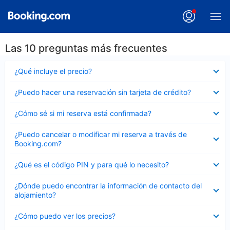
Las 10 preguntas más frecuentes
Elemento
¿Qué incluye el precio?
cerrado
Elemento
¿Puedo hacer una reservación sin tarjeta de crédito?
cerrado
Elemento
¿Cómo sé si mi reserva está confirmada?
cerrado
Elemento
¿Puedo cancelar o modificar mi reserva a través de
cerrado
Booking.com?
Elemento
¿Qué es el código PIN y para qué lo necesito?
cerrado
Elemento
¿Dónde puedo encontrar la información de contacto del
cerrado
alojamiento?
Elemento
¿Cómo puedo ver los precios?
cerrado