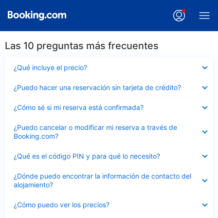
Las 10 preguntas más frecuentes
Elemento
¿Qué incluye el precio?
cerrado
Elemento
¿Puedo hacer una reservación sin tarjeta de crédito?
cerrado
Elemento
¿Cómo sé si mi reserva está confirmada?
cerrado
Elemento
¿Puedo cancelar o modificar mi reserva a través de
cerrado
Booking.com?
Elemento
¿Qué es el código PIN y para qué lo necesito?
cerrado
Elemento
¿Dónde puedo encontrar la información de contacto del
cerrado
alojamiento?
Elemento
¿Cómo puedo ver los precios?
cerrado