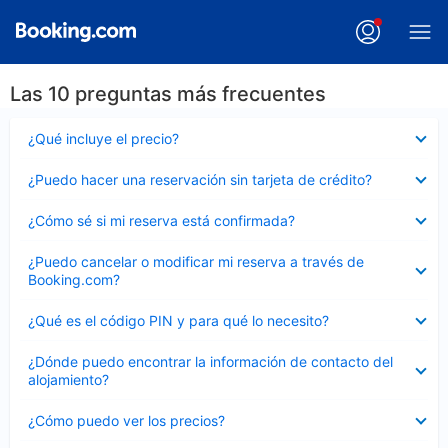
Las 10 preguntas más frecuentes
Elemento
¿Qué incluye el precio?
cerrado
Elemento
¿Puedo hacer una reservación sin tarjeta de crédito?
cerrado
Elemento
¿Cómo sé si mi reserva está confirmada?
cerrado
Elemento
¿Puedo cancelar o modificar mi reserva a través de
cerrado
Booking.com?
Elemento
¿Qué es el código PIN y para qué lo necesito?
cerrado
Elemento
¿Dónde puedo encontrar la información de contacto del
cerrado
alojamiento?
Elemento
¿Cómo puedo ver los precios?
cerrado