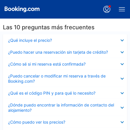
Las 10 preguntas más frecuentes
Elemento
¿Qué incluye el precio?
cerrado
Elemento
¿Puedo hacer una reservación sin tarjeta de crédito?
cerrado
Elemento
¿Cómo sé si mi reserva está confirmada?
cerrado
Elemento
¿Puedo cancelar o modificar mi reserva a través de
cerrado
Booking.com?
Elemento
¿Qué es el código PIN y para qué lo necesito?
cerrado
Elemento
¿Dónde puedo encontrar la información de contacto del
cerrado
alojamiento?
Elemento
¿Cómo puedo ver los precios?
cerrado