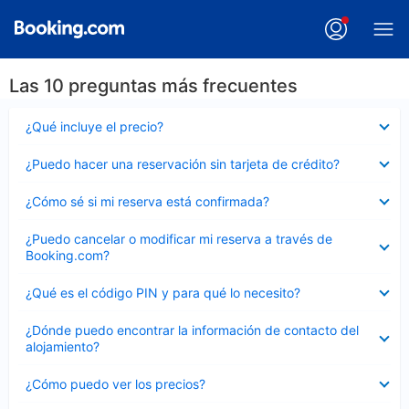
Las 10 preguntas más frecuentes
Elemento
¿Qué incluye el precio?
cerrado
Elemento
¿Puedo hacer una reservación sin tarjeta de crédito?
cerrado
Elemento
¿Cómo sé si mi reserva está confirmada?
cerrado
Elemento
¿Puedo cancelar o modificar mi reserva a través de
cerrado
Booking.com?
Elemento
¿Qué es el código PIN y para qué lo necesito?
cerrado
Elemento
¿Dónde puedo encontrar la información de contacto del
cerrado
alojamiento?
Elemento
¿Cómo puedo ver los precios?
cerrado